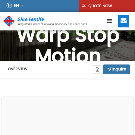
EN
QUOTE NOW
Warp Stop
Motion
Inquire
OVERVIEW