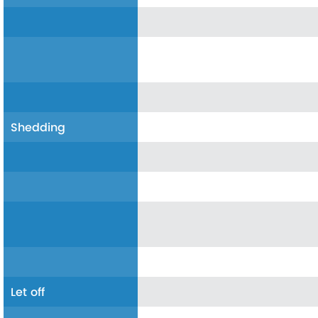
Shedding
Let off