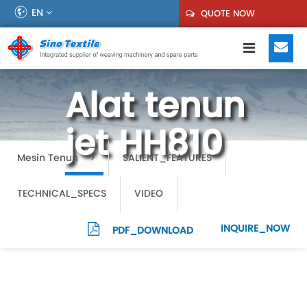
EN
QUOTE NOW
Alat tenun
jet HH810
Mesin Tenun
SALIENT_FEATURES
TECHNICAL_SPECS
VIDEO
INQUIRE_NOW
PDF_DOWNLOAD