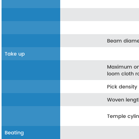
Beam diame
Take up
Maximum o
loom cloth r
Pick density
Woven lengt
Temple cyli
Beating