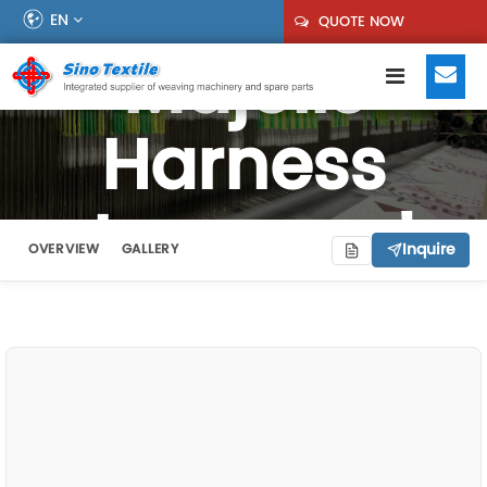
EN
QUOTE NOW
Majelis
Harness
Jacquard
Inquire
OVERVIEW
GALLERY