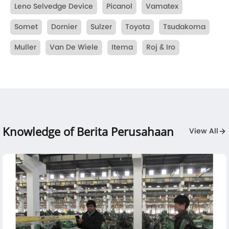
Leno Selvedge Device
Picanol
Vamatex
Somet
Dornier
Sulzer
Toyota
Tsudakoma
Muller
Van De Wiele
Itema
Roj & Iro
Knowledge of Berita Perusahaan
View All