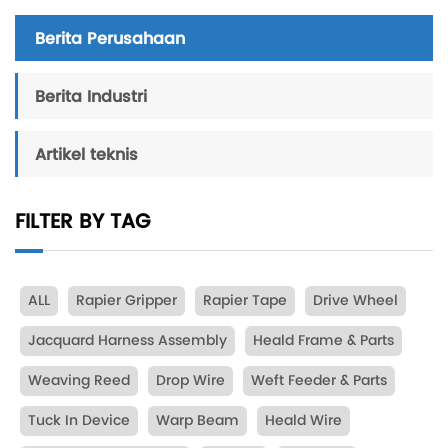
Berita Perusahaan
Berita Industri
Artikel teknis
FILTER BY TAG
ALL
Rapier Gripper
Rapier Tape
Drive Wheel
Jacquard Harness Assembly
Heald Frame & Parts
Weaving Reed
Drop Wire
Weft Feeder & Parts
Tuck In Device
Warp Beam
Heald Wire