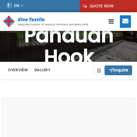
EN
QUOTE NOW
Panduan
Hook
Inquire
OVERVIEW
GALLERY