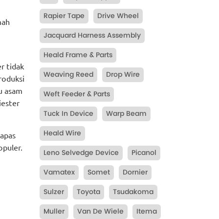
Rapier Tape
Drive Wheel
mah
Jacquard Harness Assembly
Heald Frame & Parts
r tidak
Weaving Reed
Drop Wire
roduksi
au asam
Weft Feeder & Parts
iester
Tuck In Device
Warp Beam
Heald Wire
Kapas
opuler.
Leno Selvedge Device
Picanol
Vamatex
Somet
Dornier
Sulzer
Toyota
Tsudakoma
Muller
Van De Wiele
Itema