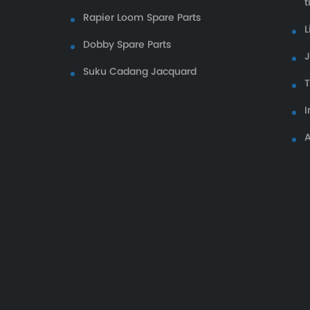
t
Rapier Loom Spare Parts
L
Dobby Spare Parts
Suku Cadang Jacquard
I
A