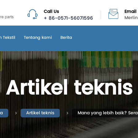
Call Us
Email
+ 86-0571-56071596
Merli
 Tekstil
Tentang kami
Berita
Artikel teknis
ta
Artikel teknis
Mana yang lebih baik? Sera