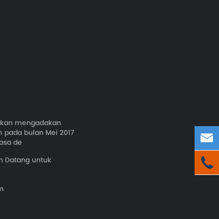
 akan mengadakan
 pada bulan Mei 2017

asa de
h Datang untuk

om