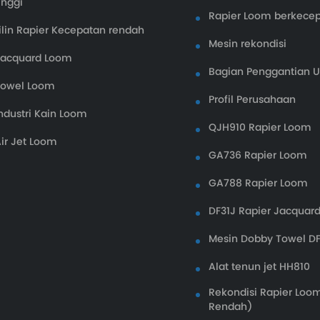
inggi
Rapier Loom berkecep
ilin Rapier Kecepatan rendah
Mesin rekondisi
Jacquard Loom
Bagian Penggantian
Towel Loom
Profil Perusahaan
ndustri Kain Loom
QJH910 Rapier Loom
ir Jet Loom
GA736 Rapier Loom
GA788 Rapier Loom
DF31J Rapier Jacquar
Mesin Dobby Towel D
Alat tenun jet HH810
Rekondisi Rapier Loo
Rendah)