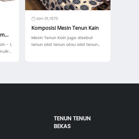
Jan 01,1970
Komposisi Mesin Tenun Kain
om
Mesin Tenun Kain juga disebut
ah - 1,
tenun alat tenun atau alat tenun
mulir
tekstil, terdiri dari struktur berikut-
 3,
1.Shedding mekanisme:
n
memisahkan benang lungsin ke
,
atas dan ke bawah sesuai dengan
struktur tenun, untuk ...
TENUN TENUN
BEKAS