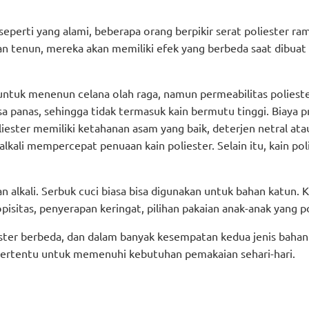
seperti yang alami, beberapa orang berpikir serat poliester ra
 tenun, mereka akan memiliki efek yang berbeda saat dibuat
 untuk menenun celana olah raga, namun permeabilitas polieste
 panas, sehingga tidak termasuk kain bermutu tinggi. Biaya p
oliester memiliki ketahanan asam yang baik, deterjen netral at
lkali mempercepat penuaan kain poliester. Selain itu, kain pol
n alkali. Serbuk cuci biasa bisa digunakan untuk bahan katun. 
pisitas, penyerapan keringat, pilihan pakaian anak-anak yang p
ester berbeda, dan dalam banyak kesempatan kedua jenis bahan
tertentu untuk memenuhi kebutuhan pemakaian sehari-hari.