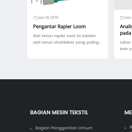
Jan 01,1970
Jan 
Pengantar Rapier Loom
Anali
pada 
Alat tenun rapier saat ini adalah
alat tenun shuttleless yang paling
Lebar 
banyak digunakan, selain
kain 
karakteristik seperti kecepatan
mempe
tinggi, otomasi tingkat tinggi,
Stand
efisiensi energi yang tinggi, metode
indust
penyisipan umpan positif ...
jelas
Deviat
BAGIAN MESIN TEKSTIL
ME
R
Bagian Penggantian Umum