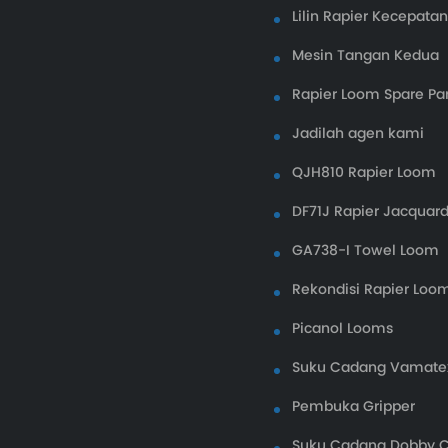
Lilin Rapier Kecepata
Mesin Tangan Kedua
Rapier Loom Spare Par
Jadilah agen kami
QJH810 Rapier Loom
DF71J Rapier Jacquar
GA738-I Towel Loom
Rekondisi Rapier Loo
Picanol Looms
Suku Cadang Vamate
Pembuka Gripper
Suku Cadang Dobby 