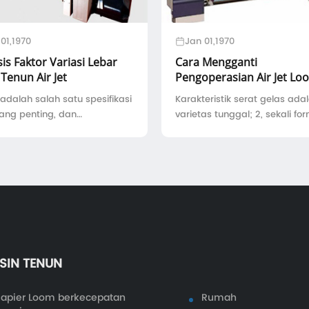
01,1970
Jan 01,1970
sis Faktor Variasi Lebar
Cara Mengganti
Tenun Air Jet
Pengoperasian Air Jet Lo
Saat Tenun Serat Kaca
adalah salah satu spesifikasi
Karakteristik serat gelas adal
yang penting, dan
varietas tunggal; 2, sekali for
ngaruhi grade kain.
itu tetap, tidak akan berubah;
ar nasional dan standar
serat kaca memiliki kekakua
ri memiliki ketentuan yang
besar, tapi mudah meledak 4
 - ItemStandardAllowable
untuk lebar kain dalam 1,5 m,
ionPremium gradeFirst gr ...
sepuluh ...
SIN TENUN
apier Loom berkecepatan
Rumah