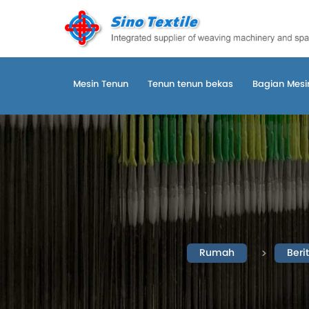
Mesin Tenun
Tenun tenun bekas
Bagian Mesin
Rumah
Beri