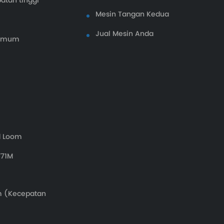
atan tinggi
Mesin Tangan Kedua
Jual Mesin Anda
 Umum
d Loom
F71M
m (Kecepatan