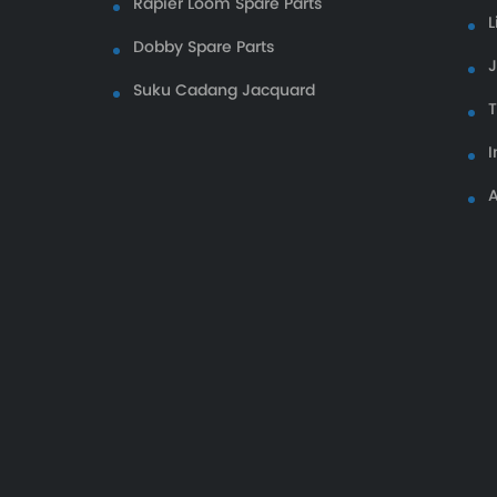
Rapier Loom Spare Parts
L
Dobby Spare Parts
Suku Cadang Jacquard
I
A