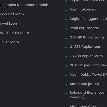
Rapier Loom berkecep
ilin Rapier Kecepatan rendah
Mesin rekondisi
Jacquard Loom
Bagian Penggantian
Towel Loom
Profil Perusahaan
ndustri Kain Loom
QJH910 Rapier Loom
ir Jet Loom
GA736 Rapier Loom
GA788 Rapier Loom
DF31J Rapier Jacquar
Mesin Dobby Towel D
Alat tenun jet HH810
Rekondisi Rapier Loo
Rendah)
Alat tenun Cina