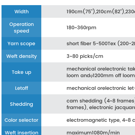
Width
190cm(75"),210cm(82"),230
Operation
180~360rpm
speed
Yarn scope
short fiber 5-500Tex (200-
Weft density
3~80 picks/cm
mechanical orelectronic 
Take up
loom andφ1200mm off loo
Letoff
mechanical orelectronic l
cam shedding (4~8 frames)
Shedding
frames), electronic jacquar
Color selector
electromagnetic type, 4~8 c
Weft insertion
maximum1080m/min