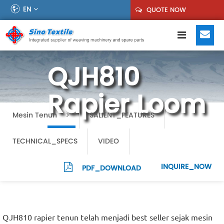
EN
QUOTE NOW
QJH810
Rapier Loom
Mesin Tenun
SALIENT_FEATURES
TECHNICAL_SPECS
VIDEO
INQUIRE_NOW
PDF_DOWNLOAD
QJH810 rapier tenun telah menjadi best seller sejak mesin