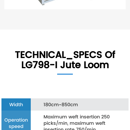
TECHNICAL_SPECS Of
LG798-I Jute Loom
Width
180cm~850cm
Maximum weft insertion 250
Operation
picks/min, maximum weft
speed
insertion rate 750/min