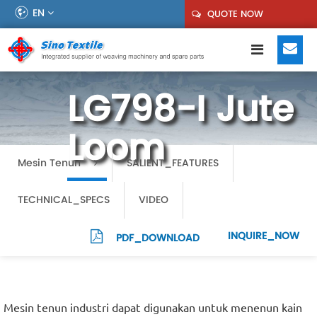
EN
QUOTE NOW
LG798-I Jute
Loom
Mesin Tenun
SALIENT_FEATURES
TECHNICAL_SPECS
VIDEO
INQUIRE_NOW
PDF_DOWNLOAD
Mesin tenun industri dapat digunakan untuk menenun kain