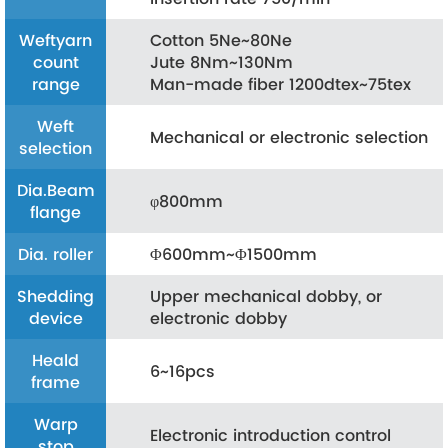
Weftyarn
Cotton 5Ne~80Ne
count
Jute 8Nm~130Nm
range
Man-made fiber 1200dtex~75tex
Weft
Mechanical or electronic selection
selection
Dia.Beam
φ800mm
flange
Dia. roller
Φ600mm~Φ1500mm
Shedding
Upper mechanical dobby, or
device
electronic dobby
Heald
6~16pcs
frame
Warp
Electronic introduction control
stop